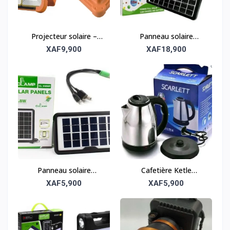
Projecteur solaire –
Panneau solaire
Puissant et étanche
portable CclLAMP CL-
XAF9,900
XAF18,900
1615 – 15W
Panneau solaire
Cafetière Ketle
portable – Solution
Scarlette – Élégante et
XAF5,900
XAF5,900
énergétique compacte
pratique
et efficace