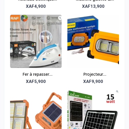
portable JX-100W –
sandwich 3-en-1 –
XAF4,900
XAF13,900
Compact et efficace
Polyvalente et pratique
Fer à repasser
Projecteur
électrique – Repassage
multifonctionnel –
XAF5,900
XAF9,900
lisse et efficace
Puissant et étanche