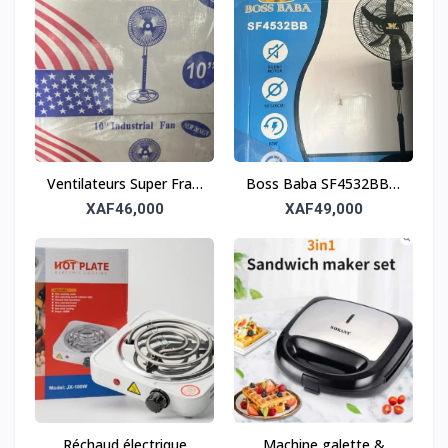
Ventilateurs Super Frais
Boss Baba SF4532BB –
– Carton de 4 pour un
Ventilateur sur pied à
XAF46,000
XAF49,000
confort optimal
moteur silencieux (Lot
de 2)
Réchaud électrique
Machine galette &