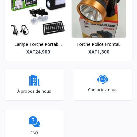
Lampe Torche Portable
Torche Police Frontale
avec 3 Ampoules et
LED – Éclairage
XAF24,900
XAF1,300
Panneau Solaire –
puissant et mains libres
Éclairage autonome et
économique
Contactez-nous
À propos de nous
FAQ