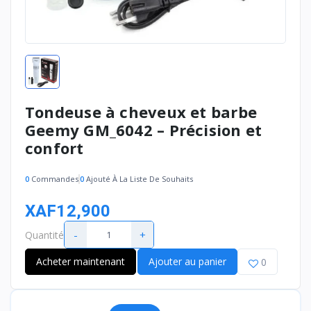
Tondeuse à cheveux et barbe
Geemy GM_6042 – Précision et
confort
0
Commandes
0
Ajouté À La Liste De Souhaits
XAF12,900
-
+
Quantité
Acheter maintenant
Ajouter au panier
0