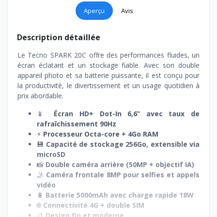
Aperçu
Avis
Description détaillée
Le Tecno SPARK 20C offre des performances fluides, un
écran éclatant et un stockage fiable. Avec son double
appareil photo et sa batterie puissante, il est conçu pour
la productivité, le divertissement et un usage quotidien à
prix abordable.
📱
Écran HD+ Dot-In 6,6’’ avec taux de
rafraîchissement 90Hz
⚡
Processeur Octa-core + 4Go RAM
💾
Capacité de stockage 256Go, extensible via
microSD
📸
Double caméra arrière (50MP + objectif IA)
🤳
Caméra frontale 8MP pour selfies et appels
vidéo
🔋
Batterie 5000mAh avec charge rapide 18W
🌐
Connectivité 4G + double SIM
🎨
Design fin et moderne