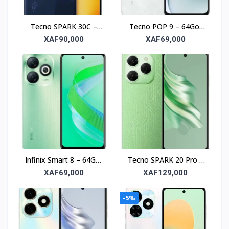
Tecno SPARK 30C –
Tecno POP 9 – 64Go,
128Go, RAM 4Go, écran
RAM 3Go, écran 6.6’’
XAF90,000
XAF69,000
6.6’’
Infinix Smart 8 – 64Go,
Tecno SPARK 20 Pro –
RAM 4Go, écran 6.6’’
256Go, RAM 8Go, écran
XAF69,000
XAF129,000
6.78’’
-5%