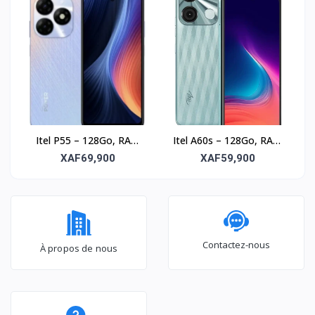
Itel P55 – 128Go, RAM
Itel A60s – 128Go, RAM
4Go, écran 6.6’’
4Go, écran 6.6’’
XAF69,900
XAF59,900
Contactez-nous
À propos de nous