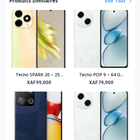
Produits Similaires
Voir Tout
Tecno SPARK 20 – 256
Tecno POP 9 – 64 Go
Go, 8 Go RAM, écran
de stockage, 3 Go de
XAF99,000
XAF79,900
6,6"
RAM