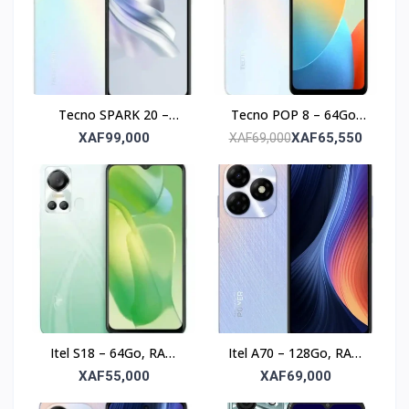
Tecno SPARK 20 –
Tecno POP 8 – 64Go,
128Go, RAM 8Go, écran
RAM 3Go, écran 6.6’’
XAF99,000
XAF65,550
XAF69,000
6.6’’
Itel S18 – 64Go, RAM
Itel A70 – 128Go, RAM
4Go, Photo 8MP, écran
8Go, écran 6.6’’
XAF55,000
XAF69,000
6.6’’