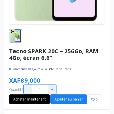
Tecno SPARK 20C – 256Go, RAM
4Go, écran 6.6’’
0
Commandes
0
Ajouté À La Liste De Souhaits
XAF89,000
-
+
Quantité
Acheter maintenant
Ajouter au panier
0