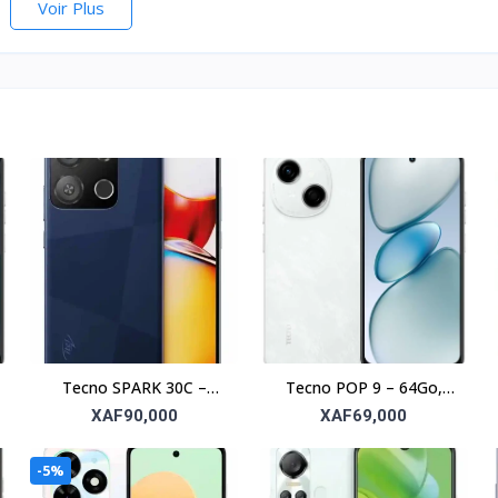
Voir Plus
Tecno SPARK 30C –
Tecno POP 9 – 64Go,
128Go, RAM 4Go, écran
RAM 3Go, écran 6.6’’
XAF90,000
XAF69,000
6.6’’
-5%