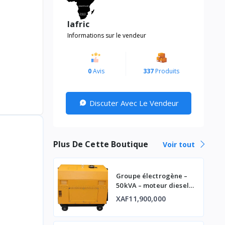
lafric
Informations sur le vendeur
0
Avis
337
Produits
Discuter Avec Le Vendeur
Plus De Cette Boutique
Voir tout
Groupe électrogène –
50 kVA – moteur diesel
industriel
XAF11,900,000