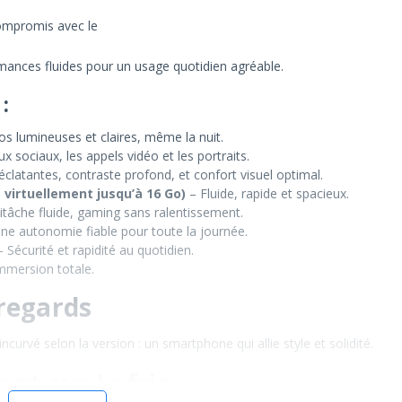
ompromis avec le
rformances fluides pour un usage quotidien agréable.
:
s lumineuses et claires, même la nuit.
x sociaux, les appels vidéo et les portraits.
clatantes, contraste profond, et confort visuel optimal.
 virtuellement jusqu’à 16 Go)
– Fluide, rapide et spacieux.
itâche fluide, gaming sans ralentissement.
ne autonomie fiable pour toute la journée.
 Sécurité et rapidité au quotidien.
mmersion totale.
 regards
incurvé selon la version : un smartphone qui allie style et solidité.
nt sur Lafric –