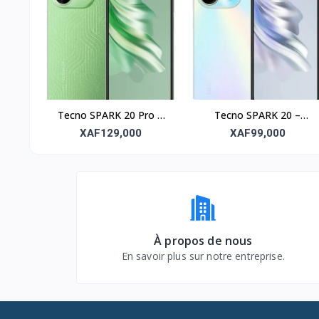
Tecno SPARK 20 Pro –
Tecno SPARK 20 –
256Go, RAM 8Go, écran
128Go, RAM 8Go, écran
XAF129,000
XAF99,000
6.78’’
6.6’’
À propos de nous
En savoir plus sur notre entreprise.