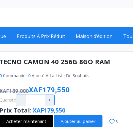
que
Produits À Prix Réduit
Maison d’édition
Tou
TECNO CAMON 40 256G 8GO RAM
0
Commandes
0
Ajouté À La Liste De Souhaits
XAF179,550
XAF189,000
-
+
Quantité
Prix Total
:
XAF179,550
Acheter maintenant
Ajouter au panier
0