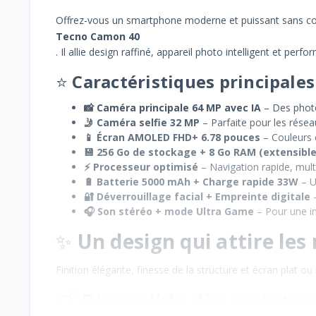
Offrez-vous un smartphone moderne et puissant sans c
Tecno Camon 40
. Il allie design raffiné, appareil photo intelligent et pe
⭐
Caractéristiques principales 
📸 Caméra principale 64 MP avec IA
– Des photo
🤳 Caméra selfie 32 MP
– Parfaite pour les réseau
📱 Écran AMOLED FHD+ 6.78 pouces
– Couleurs é
💾 256 Go de stockage + 8 Go RAM (extensible
⚡ Processeur optimisé
– Navigation rapide, mult
🔋 Batterie 5000 mAh + Charge rapide 33W
– U
🔐 Déverrouillage facial + Empreinte digitale
–
🎧 Son stéréo + mode Ultra Game
– Pour une i
✨
Un design qui attire les
Finition élégante, finesse de la structure et écran plat ou 
🛒
Disponible dès maintena