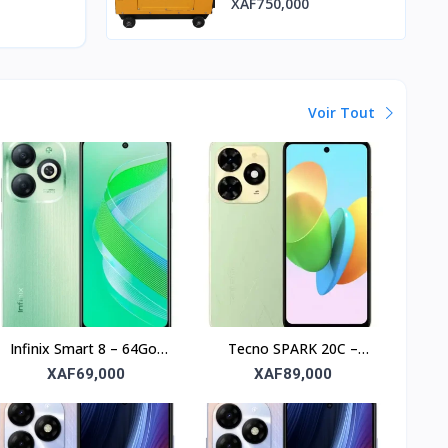
XAF750,000
Voir Tout
Infinix Smart 8 – 64Go,
Tecno SPARK 20C –
RAM 4Go, écran 6.6’’
256Go, RAM 4Go, écran
XAF69,000
XAF89,000
6.6’’