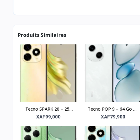
Produits Similaires
Tecno SPARK 20 – 256
Tecno POP 9 – 64 Go de
Go, 8 Go RAM, écran
stockage, 3 Go de RAM
XAF99,000
XAF79,900
6,6"