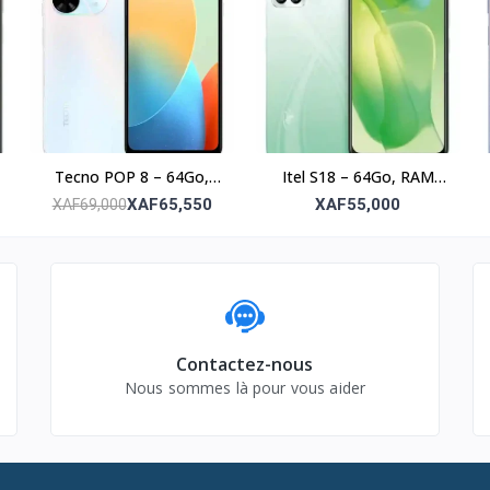
Tecno POP 8 – 64Go,
Itel S18 – 64Go, RAM
RAM 3Go, écran 6.6’’
4Go, Photo 8MP, écran
XAF65,550
XAF55,000
XAF69,000
6.6’’
Contactez-nous
Nous sommes là pour vous aider