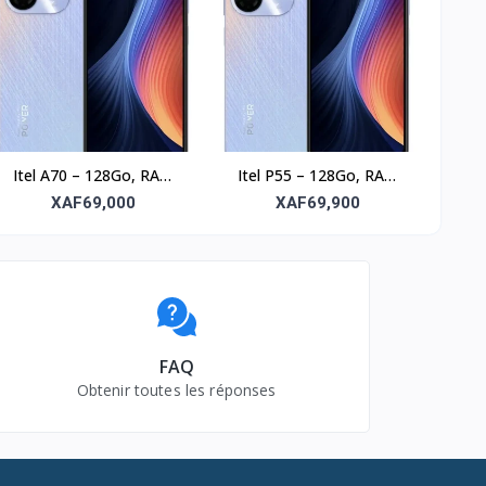
Itel A70 – 128Go, RAM
Itel P55 – 128Go, RAM
8Go, écran 6.6’’
4Go, écran 6.6’’
XAF69,000
XAF69,900
FAQ
Obtenir toutes les réponses