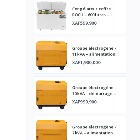
Congélateur coffre
ROCH – 600 litres –
double porte
XAF599,900
Groupe électrogène –
11 kVA – alimentation
fiable
XAF1,900,000
Groupe électrogène –
10 kVA – démarrage
automatique et
XAF999,900
affichage digital
Groupe électrogène –
7 kVA – alimentation
fiable