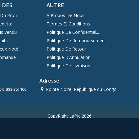
PIDES
AUTRE
Du Profil
À Propos De Nous
edette
Termes Et Conditions
us Vendu
Politique De Confidential...
uits
Politique De Remboursemen...
ieux Noté
Politique De Retour
ommande
Politique D’Annulation
Politique De Livraison
Adresse
 d'assistance
Pointe Noire, République du Congo
CopyRight Lafric 2026