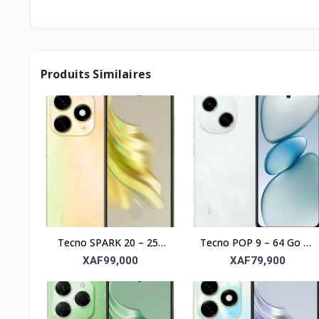
Produits Similaires
Tecno SPARK 20 – 256
Tecno POP 9 – 64 Go de
Go, 8 Go RAM, écran
stockage, 3 Go de RAM
XAF99,000
XAF79,900
6,6"