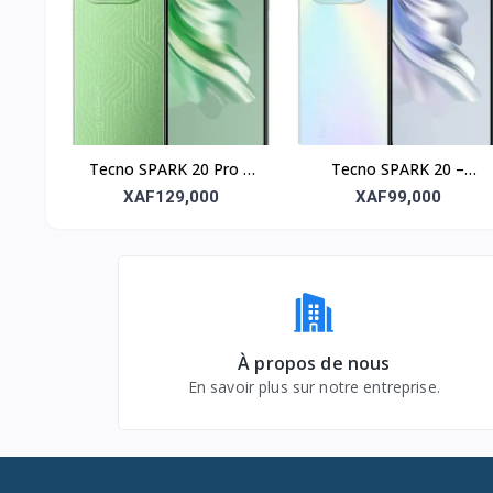
Tecno SPARK 20 Pro –
Tecno SPARK 20 –
256Go, RAM 8Go, écran
128Go, RAM 8Go, écran
XAF129,000
XAF99,000
6.78’’
6.6’’
À propos de nous
En savoir plus sur notre entreprise.