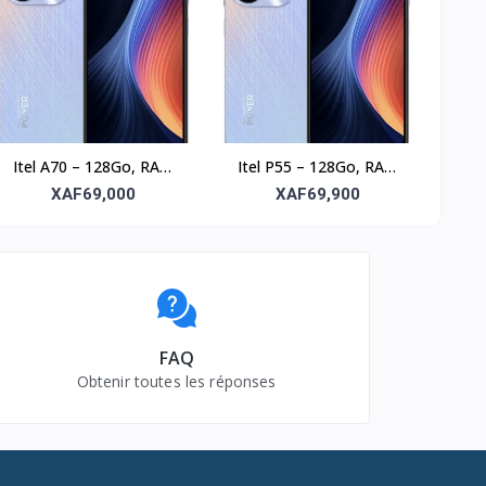
Itel A70 – 128Go, RAM
Itel P55 – 128Go, RAM
8Go, écran 6.6’’
4Go, écran 6.6’’
XAF69,000
XAF69,900
FAQ
Obtenir toutes les réponses