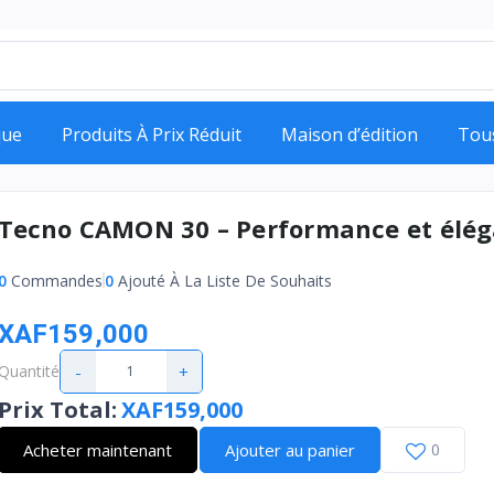
que
Produits À Prix Réduit
Maison d’édition
Tou
Tecno CAMON 30 – Performance et élé
0
Commandes
0
Ajouté À La Liste De Souhaits
XAF159,000
-
+
Quantité
Prix Total
:
XAF159,000
Acheter maintenant
Ajouter au panier
0