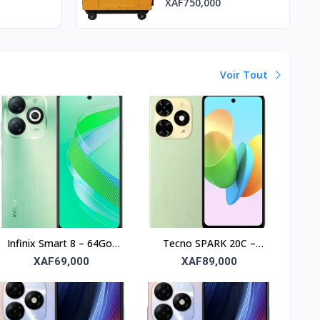
XAF750,000
Voir Tout
Infinix Smart 8 – 64Go,
Tecno SPARK 20C –
RAM 4Go, écran 6.6’’
256Go, RAM 4Go, écran
XAF69,000
XAF89,000
6.6’’