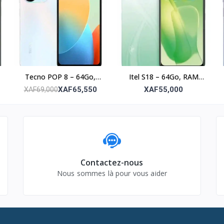
Tecno POP 8 – 64Go,
Itel S18 – 64Go, RAM
RAM 3Go, écran 6.6’’
4Go, Photo 8MP, écran
XAF65,550
XAF55,000
XAF69,000
6.6’’
Contactez-nous
Nous sommes là pour vous aider