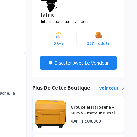
lafric
Informations sur le vendeur
0
Avis
337
Produits
Discuter Avec Le Vendeur
Plus De Cette Boutique
Voir tout
âche, la
Groupe électrogène –
50 kVA – moteur diesel
industriel
XAF11,900,000