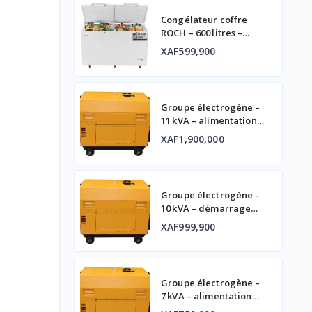
Congélateur coffre
ROCH – 600 litres –
double porte
XAF599,900
Groupe électrogène –
11 kVA – alimentation
fiable
XAF1,900,000
Groupe électrogène –
10 kVA – démarrage
automatique et
XAF999,900
affichage digital
Groupe électrogène –
7 kVA – alimentation
fiable