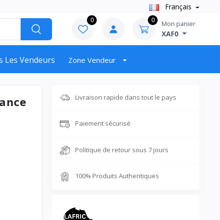
Français
0
0
Mon panier
XAF0
s Les Vendeurs
Zone Vendeur
Livraison rapide dans tout le pays
gance
Paiement sécurisé
Politique de retour sous 7 jours
100% Produits Authentiques