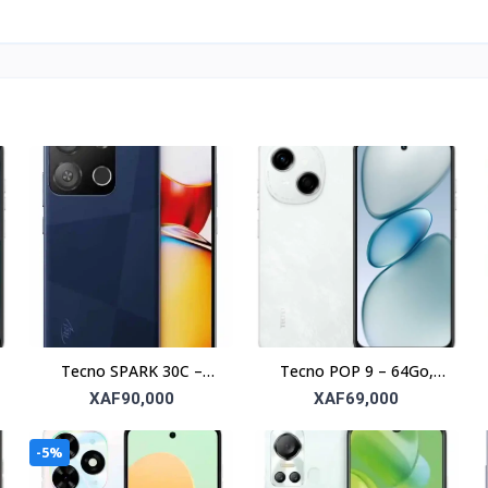
Tecno SPARK 30C –
Tecno POP 9 – 64Go,
128Go, RAM 4Go, écran
RAM 3Go, écran 6.6’’
XAF90,000
XAF69,000
6.6’’
-5%