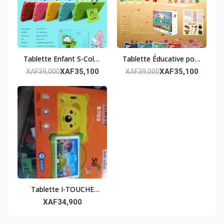
Tablette Enfant S-Color
Tablette Éducative pour
S600 – 6Go + 128Go
Enfants 6Go_Ram_256G
XAF35,100
XAF35,100
XAF39,000
XAF39,000
Tablette I-TOUCHE
S702 250GB 8GBRAM
XAF34,900