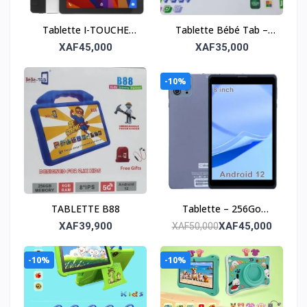
Tablette I-TOUCHE
Tablette Bébé Tab –
X719 – Puissante et
128 Go de stockage, 6
XAF45,000
XAF35,000
polyvalente
Go de RAM
-10%
TABLETTE B88
Tablette – 256Go
Mémoire, 8Go RAM
XAF39,900
XAF45,000
XAF50,000
-10%
-10%