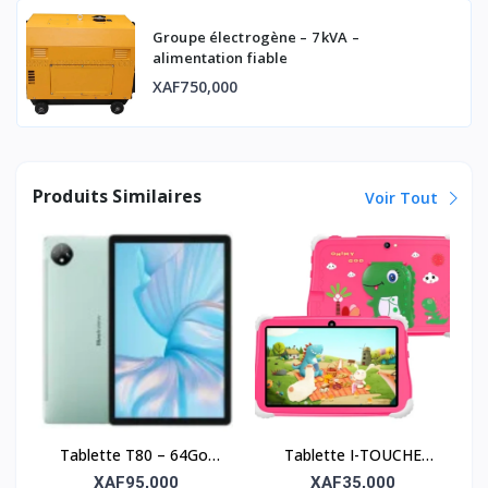
Groupe électrogène – 7 kVA –
alimentation fiable
XAF750,000
Produits Similaires
Voir Tout
Tablette T80 – 64Go,
Tablette I-TOUCHE
RAM 3Go, écran 10’’
S702 – Vitesse,
XAF95,000
XAF35,000