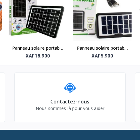
Panneau solaire portable
Panneau solaire portable
CclLAMP CL-1615 – 15W
– Solution énergétique
XAF18,900
XAF5,900
compacte et efficace
Contactez-nous
Nous sommes là pour vous aider