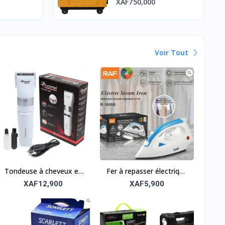
XAF750,000
Voir Tout
Tondeuse à cheveux et
Fer à repasser électrique
barbe Geemy GM_6042 –
– Repassage lisse et
XAF12,900
XAF5,900
Précision et confort
efficace