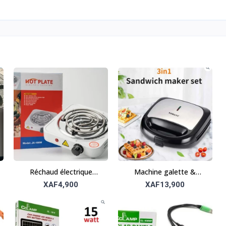
Réchaud électrique
Machine galette &
portable JX-100W –
sandwich 3-en-1 –
XAF4,900
XAF13,900
Compact et efficace
Polyvalente et pratique