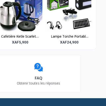
Cafetière Ketle Scarlette
Lampe Torche Portable
– Élégante et pratique
avec 3 Ampoules et
XAF5,900
XAF24,900
Panneau Solaire –
Éclairage autonome et
économique
FAQ
Obtenir toutes les réponses