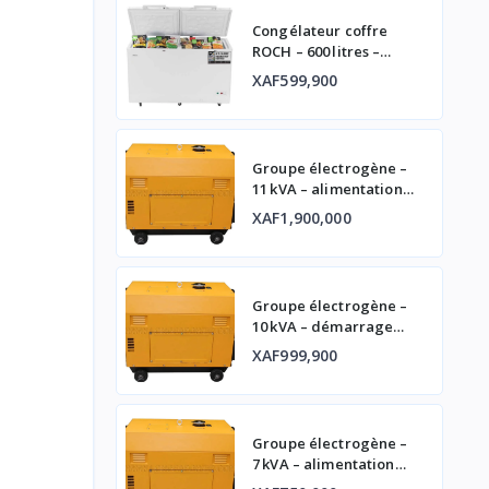
Congélateur coffre
ROCH – 600 litres –
double porte
XAF599,900
Groupe électrogène –
11 kVA – alimentation
fiable
XAF1,900,000
Groupe électrogène –
10 kVA – démarrage
automatique et
XAF999,900
affichage digital
Groupe électrogène –
7 kVA – alimentation
fiable