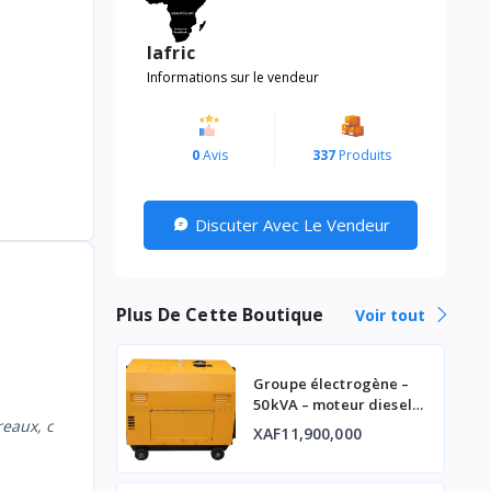
lafric
Informations sur le vendeur
0
Avis
337
Produits
Discuter Avec Le Vendeur
Plus De Cette Boutique
Voir tout
Groupe électrogène –
50 kVA – moteur diesel
industriel
reaux, c
XAF11,900,000