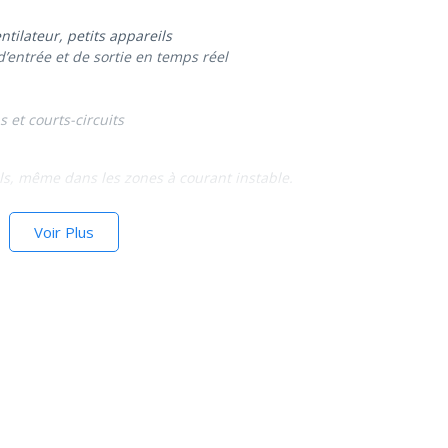
ntilateur, petits appareils
 d’entrée et de sortie en temps réel
 et courts-circuits
ls, même dans les zones à courant instable.
Voir Plus