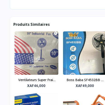
Produits Similaires
Ventilateurs Super Frais
Boss Baba SF4532BB –
– Carton de 4 pour un
Ventilateur sur pied à
XAF46,000
XAF49,000
confort optimal
moteur silencieux (Lot
de 2)