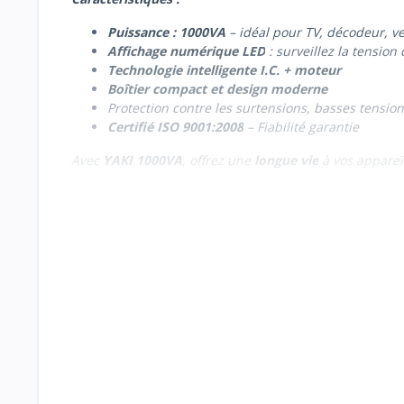
Puissance : 1000VA
– idéal pour TV, décodeur, ve
Affichage numérique LED
: surveillez la tension
Technologie intelligente I.C. + moteur
Boîtier compact et design moderne
Protection contre les surtensions, basses tensions
Certifié ISO 9001:2008
– Fiabilité garantie
Avec
YAKI 1000VA
, offrez une
longue vie
à vos apparei