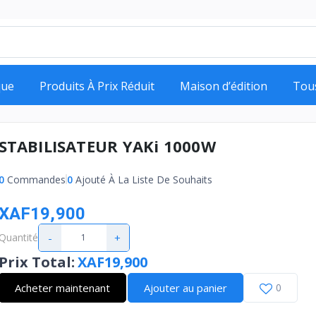
que
Produits À Prix Réduit
Maison d’édition
Tou
STABILISATEUR YAKi 1000W
0
Commandes
0
Ajouté À La Liste De Souhaits
XAF19,900
-
+
Quantité
Prix Total
:
XAF19,900
Acheter maintenant
Ajouter au panier
0