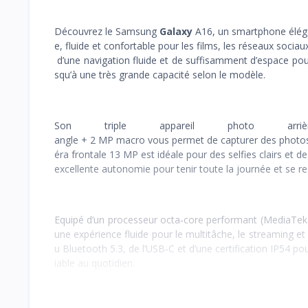
Découvrez le Samsung
Galaxy
A16, un smartphone élég
e, fluide et confortable pour les films, les réseaux soci
d’une navigation fluide et de suffisamment d’espace pour 
squ’à une très grande capacité selon le modèle.
Son triple appareil photo
angle + 2 MP macro vous permet de capturer des photos d
éra frontale 13 MP est idéale pour des selfies clairs et
excellente autonomie pour tenir toute la journée et se 
Equipé d’un processeur octa‑core performant (MediaTek H
une expérience fluide pour le multitâche, le streaming et 
u Bluetooth 5.3, de l’USB‑C et d’une certification IP54 p
iable au quotidien.