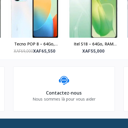
Tecno POP 8 – 64Go,
Itel S18 – 64Go, RAM
RAM 3Go, écran 6.6’’
4Go, Photo 8MP, écran
XAF65,550
XAF55,000
XAF69,000
6.6’’
Contactez-nous
Nous sommes là pour vous aider