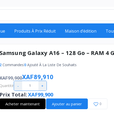
que
Produits À Prix Réduit
Maison d’édition
Tou
Samsung Galaxy A16 – 128 Go – RAM 4 
2
Commandes
0
Ajouté À La Liste De Souhaits
XAF89,910
XAF99,900
-
+
Quantité
Prix Total
:
XAF99,900
Acheter maintenant
Ajouter au panier
0