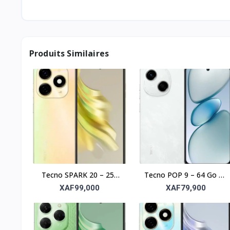
Produits Similaires
Tecno SPARK 20 – 256
Tecno POP 9 – 64 Go de
Go, 8 Go RAM, écran
stockage, 3 Go de RAM
XAF99,000
XAF79,900
6,6"