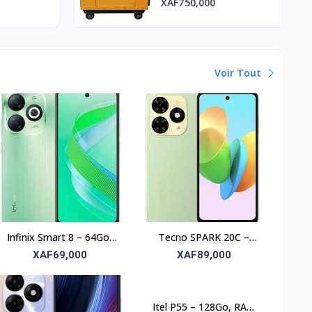
XAF750,000
Voir Tout
Infinix Smart 8 – 64Go,
Tecno SPARK 20C –
RAM 4Go, écran 6.6’’
256Go, RAM 4Go, écran
XAF69,000
XAF89,000
6.6’’
Itel P55 – 128Go, RAM