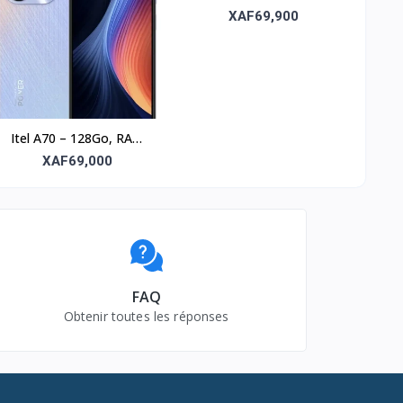
4Go, écran 6.6’’
XAF69,900
Itel A70 – 128Go, RAM
8Go, écran 6.6’’
XAF69,000
FAQ
Obtenir toutes les réponses