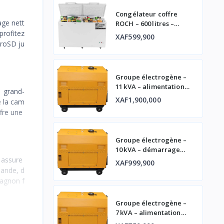
Congélateur coffre
age nett
ROCH – 600 litres –
double porte
profitez
XAF599,900
croSD ju
Groupe électrogène –
11 kVA – alimentation
and-
fiable
XAF1,900,000
e la cam
ffre une
Groupe électrogène –
10 kVA – démarrage
automatique et
6 assure
XAF999,900
affichage digital
bande, d
pagnon f
Groupe électrogène –
7 kVA – alimentation
fiable