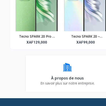
Tecno SPARK 20 Pro –
Tecno SPARK 20 –
256Go, RAM 8Go, écran
128Go, RAM 8Go, écran
XAF129,000
XAF99,000
6.78’’
6.6’’
À propos de nous
En savoir plus sur notre entreprise.