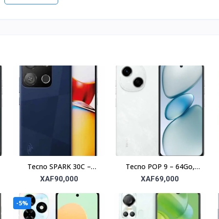
Tecno SPARK 30C –
Tecno POP 9 – 64Go,
128Go, RAM 4Go, écran
RAM 3Go, écran 6.6’’
XAF90,000
XAF69,000
6.6’’
-5%