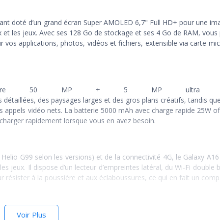
ant doté d’un grand écran Super AMOLED 6,7" Full HD+ pour une im
aux et les jeux. Avec ses 128 Go de stockage et ses 4 Go de RAM, vous 
vos applications, photos, vidéos et fichiers, extensible via carte mi
 arrière 50 MP + 5 MP ultra gr
étaillées, des paysages larges et des gros plans créatifs, tandis qu
 des appels vidéo nets. La batterie 5000 mAh avec charge rapide 25W o
recharger rapidement lorsque vous en avez besoin.
elio G99 selon les versions) et de la connectivité 4G, le Galaxy A1
les jeux. Il dispose d’un lecteur d’empreintes latéral, du Wi‑Fi double 
our résister à la poussière et aux éclaboussures, ce qui en fait un com
Voir Plus