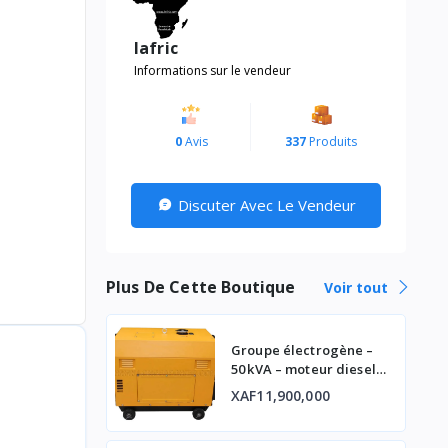
lafric
Informations sur le vendeur
0
Avis
337
Produits
Discuter Avec Le Vendeur
Plus De Cette Boutique
Voir tout
Groupe électrogène –
50 kVA – moteur diesel
industriel
XAF11,900,000