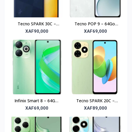
Tecno SPARK 30C –
Tecno POP 9 – 64Go,
128Go, RAM 4Go, écran
RAM 3Go, écran 6.6’’
XAF90,000
XAF69,000
6.6’’
Infinix Smart 8 – 64Go,
Tecno SPARK 20C –
RAM 4Go, écran 6.6’’
256Go, RAM 4Go, écran
XAF69,000
XAF89,000
6.6’’