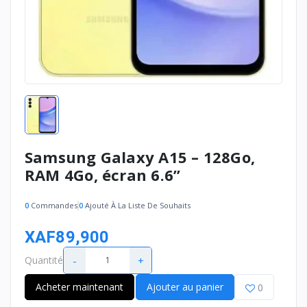
Samsung Galaxy A15 – 128Go,
RAM 4Go, écran 6.6’’
0
Commandes
0
Ajouté À La Liste De Souhaits
XAF89,900
-
+
Quantité
Acheter maintenant
Ajouter au panier
0