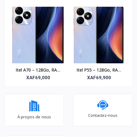
6.6’’
Itel A70 – 128Go, RAM
Itel P55 – 128Go, RAM
8Go, écran 6.6’’
4Go, écran 6.6’’
XAF69,000
XAF69,900
Contactez-nous
À propos de nous