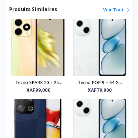
Produits Similaires
Voir Tout
Tecno SPARK 20 – 256
Tecno POP 9 – 64 Go
Go, 8 Go RAM, écran
de stockage, 3 Go de
XAF99,000
XAF79,900
6,6"
RAM