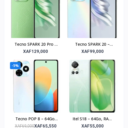
Tecno SPARK 20 Pro –
Tecno SPARK 20 –
256Go, RAM 8Go, écran
128Go, RAM 8Go, écran
XAF129,000
XAF99,000
6.78’’
6.6’’
-5%
Tecno POP 8 – 64Go,
Itel S18 – 64Go, RAM
RAM 3Go, écran 6.6’’
4Go, Photo 8MP, écran
XAF65,550
XAF55,000
XAF69,000