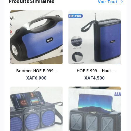
Produits Similaires
Voir Tout
Boomer HOF F-999 –
HOF F-999 – Haut-
Haut-parleur solaire
parleur solaire sans fil
XAF6,900
XAF4,500
sans fil tout-terrain
tout-terrain