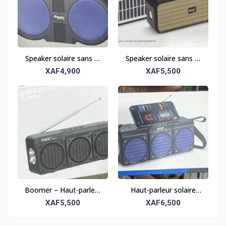
Speaker solaire sans fil
Speaker solaire sans fil
tout-terrain – Robuste
tout-terrain – Robuste
XAF4,900
XAF5,500
et portable
et portable
Boomer – Haut-parleur
Haut-parleur solaire
solaire sans fil tout-
sans fil tout-terrain –
XAF5,500
XAF6,500
terrain
Puissant et robuste