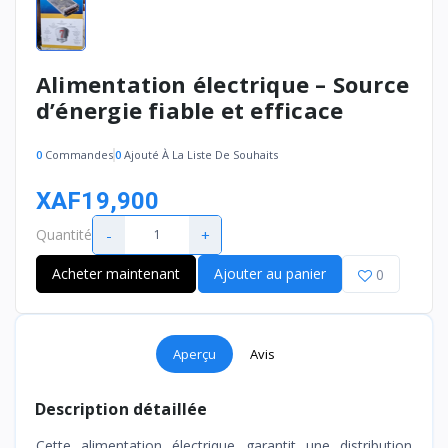
Alimentation électrique – Source
d’énergie fiable et efficace
0
Commandes
0
Ajouté À La Liste De Souhaits
XAF19,900
-
+
Quantité
Acheter maintenant
Ajouter au panier
0
Aperçu
Avis
Description détaillée
Cette alimentation électrique garantit une distribution