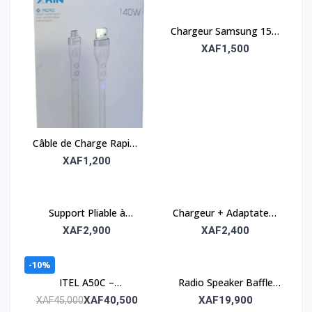
Chargeur Samsung 15W
avec câble USB-C –
XAF1,500
Rapide et fiable
Câble de Charge Rapide
140W – USB-C Power
XAF1,200
Delivery
Support Pliable à
Chargeur + Adaptateur
Double Tube – Solide et
USB Faster V100 –
XAF2,900
XAF2,400
portable
Fiable et rapide
-10%
ITEL A50C –
Radio Speaker Baffle
Smartphone 32GB ROM
HF-F16 – Compact et
XAF40,500
XAF19,900
XAF45,000