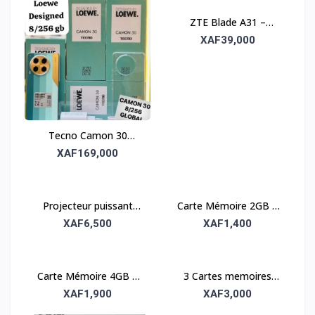
ZTE Blade A31 –
Smartphone compact
XAF39,000
et fiable
Tecno Camon 30
Loewe – Performance
XAF169,000
et élégance
Projecteur puissant
Carte Mémoire 2GB –
étanche – Utilisation
Stockage compact et
XAF6,500
XAF1,400
extérieure et
fiable
professionnelle
Carte Mémoire 4GB –
3 Cartes memoires
Stockage compact et
16gb
XAF1,900
XAF3,000
fiable