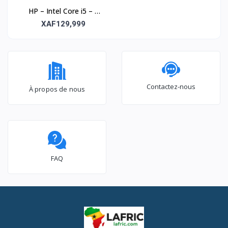
HP – Intel Core i5 – 8
Go RAM – 500 Go
XAF129,999
disque dur
Contactez-nous
À propos de nous
FAQ