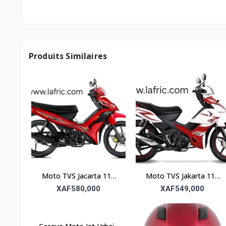
Les trajets urbains et périurbains
Les déplacements professionnels ou scolaires
Les balades en duo
Une mobilité propre et économique
Produits Similaires
Moto TVS Jacarta 110
Moto TVS Jakarta 110
sans embrayage –
avec embrayage
XAF580,000
XAF549,000
Livraison gratuite