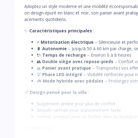
Adoptez un style moderne et une mobilité écoresponsab
on design épuré en blanc et noir, son panier avant prati
acements quotidiens.
✨
Caractéristiques principales
:
⚡
Motorisation électrique
– Silencieuse et perf
🔋
Autonomie
– Jusqu’à 50 à 60 km par charge, se
🔌
Temps de recharge
– Environ 6 à 8 heures
👥
Double siège avec repose-pieds
– Confort op
🧺
Panier avant pratique
– Transportez vos effe
💡
Phare LED intégré
– Visibilité renforcée pour r
🚲
Mode hybride avec pédales
– Prolongez vot
📏
Design pensé pour la ville
:
Suspension arrière pour plus de confort
Béquille latérale pour stationnement facile
Format compact pour se faufiler dans la circulatio
💡
Idéal pour
: