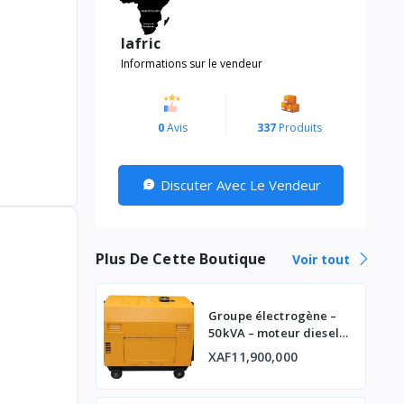
lafric
Informations sur le vendeur
0
Avis
337
Produits
Discuter Avec Le Vendeur
Plus De Cette Boutique
Voir tout
Groupe électrogène –
50 kVA – moteur diesel
industriel
XAF11,900,000