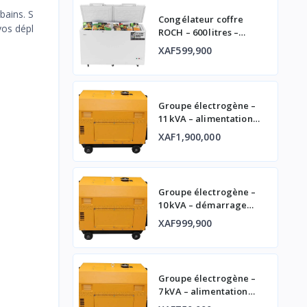
bains. S
Congélateur coffre
vos dépl
ROCH – 600 litres –
double porte
XAF599,900
Groupe électrogène –
11 kVA – alimentation
fiable
XAF1,900,000
Groupe électrogène –
10 kVA – démarrage
automatique et
XAF999,900
affichage digital
Groupe électrogène –
7 kVA – alimentation
fiable