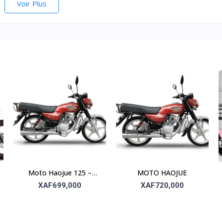
Voir Plus
Moto Haojue 125 –
MOTO HAOJUE
Économique et
XAF699,000
XAF720,000
performante