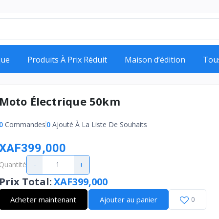
que
Produits À Prix Réduit
Maison d’édition
Tou
Moto Électrique 50km
0
Commandes
0
Ajouté À La Liste De Souhaits
XAF399,000
-
+
Quantité
Prix Total
:
XAF399,000
Acheter maintenant
Ajouter au panier
0