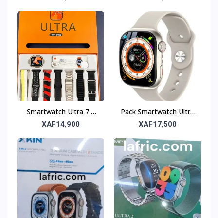
Bracelets
entre Style et
Technologie
Smartwatch Ultra 7 –
Pack Smartwatch Ultra
Montre Intelligente
RB01 – Montre
XAF14,900
XAF17,500
Haut de Gamme
Connectée avec 4
Bracelets Inclus