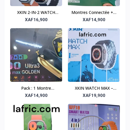
XKIN 2-IN-2 WATCH
Montres Connectée + 1
MAX PRO – Pack de 2
écouteur sans fil + 7
XAF16,900
XAF14,900
montres connectées
bracelets
Pack : 1 Montre
XKIN WATCH MAX –
Connectée + 1 Baladeur
Élégance et
XAF14,900
XAF19,900
+ 7 Bracelets – Lifestyle
performance au poignet
complet