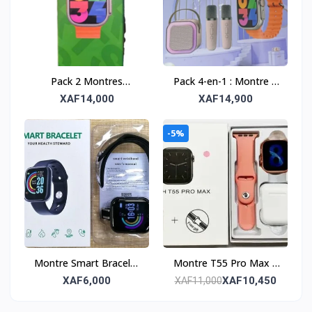
Pack 2 Montres
Pack 4-en-1 : Montre +
Connectées T1000 Ultra
Baffle + 2 Micros
XAF14,000
XAF14,900
2 – Modernes et
fonctionnelles
-5%
Montre Smart Bracelet
Montre T55 Pro Max –
– Fitness et
Design moderne et
XAF6,000
XAF10,450
XAF11,000
connectivité
fonctionnalités