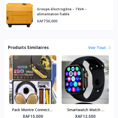
Groupe électrogène – 7 kVA –
alimentation fiable
XAF750,000
Produits Similaires
Voir Tout
Pack Montre Connectée
Smartwatch Watch 8
+ 1 Baladeur + 7
Pro – L'Équilibre Parfait
XAF15,000
XAF12,500