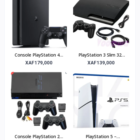
Console PlayStation 4 –
PlayStation 3 Slim 320
500 Go de stockage
Go – Puissance et
XAF179,000
XAF139,000
pour le jeu et le
divertissement
divertissement
Console PlayStation 2 –
PlayStation 5 –