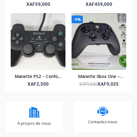
Expérience de jeu
Puissance et immersion
XAF59,000
XAF459,000
classique
nouvelle génération
-5%
Manette PS2 – Confort
Manette Xbox One –
et précision rétro
Précision et confort de
XAF2,500
XAF9,025
XAF9,500
jeu
Contactez-nous
À propos de nous