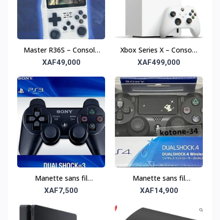
Master R36S – Console
Xbox Series X – Console
rétro portable
Next-Gen avec SSD 1
XAF49,000
XAF499,000
To
Manette sans fil
Manette sans fil
DualShock 3 pour PS3 –
DualShock 4 pour PS4 –
XAF7,500
XAF14,900
Précision et confort
Précision et confort