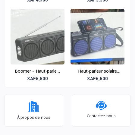
et portable
et portable
Boomer – Haut-parleur
Haut-parleur solaire
solaire sans fil tout-
sans fil tout-terrain –
XAF5,500
XAF6,500
terrain
Puissant et robuste
Contactez-nous
À propos de nous