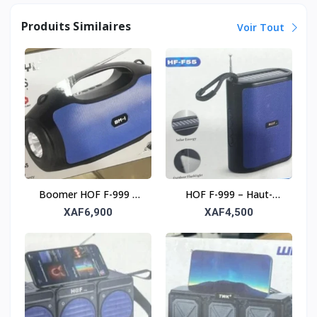
Produits Similaires
Voir Tout
Boomer HOF F-999 –
HOF F-999 – Haut-
Haut-parleur solaire
parleur solaire sans fil
XAF6,900
XAF4,500
sans fil tout-terrain
tout-terrain