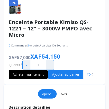
-5%
Enceinte Portable Kimiso QS-
1221 – 12’’ – 3000W PMPO avec
Micro
0
Commandes
0
Ajouté À La Liste De Souhaits
XAF54,150
XAF57,000
-
+
Quantité
Acheter maintenant
Ajouter au panier
0
Aperçu
Avis
Description détaillée