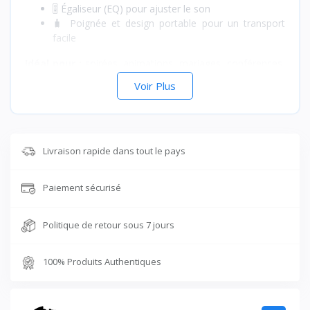
🎚️ Égaliseur (EQ) pour ajuster le son
🧳 Poignée et design portable pour un transport
facile
Idéal pour :
soirées, animations, mariages, conférences,
sports, églises ou utilisation à domicile.
Voir Plus
📦
Contenu du pack :
Enceinte Kimiso QS-1221, micro
sans fil, télécommande, câbles de charge.
Livraison rapide dans tout le pays
Paiement sécurisé
Politique de retour sous 7 jours
100% Produits Authentiques