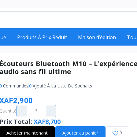
que
Produits À Prix Réduit
Maison d’édition
Tou
Écouteurs Bluetooth M10 – L’expérienc
audio sans fil ultime
0
Commandes
0
Ajouté À La Liste De Souhaits
XAF2,900
-
+
Quantité
Prix Total
:
XAF8,700
Acheter maintenant
Ajouter au panier
0