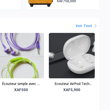
XAF750,000
Voir Tout
Écouteur simple avec fil
Ecouteur AirPod Tech
– Confort et praticité
Galaxy
XAF500
XAF5,900