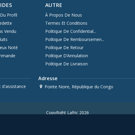
PIDES
AUTRE
Du Profil
À Propos De Nous
edette
Termes Et Conditions
us Vendu
Politique De Confidential...
uits
Politique De Remboursemen...
ieux Noté
Politique De Retour
ommande
Politique D’Annulation
Politique De Livraison
Adresse
 d'assistance
Pointe Noire, République du Congo
CopyRight Lafric 2026