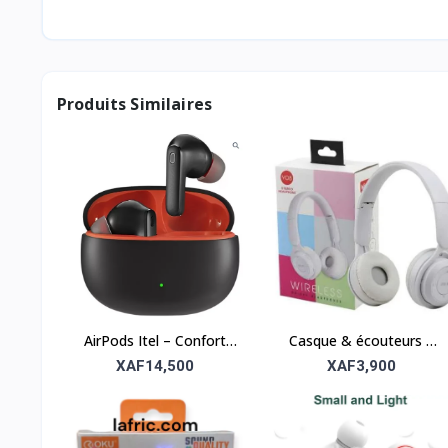
Produits Similaires
AirPods Itel – Confort
Casque & écouteurs –
sans fil et qualité sonore
Confort et qualité
XAF14,500
XAF3,900
sonore