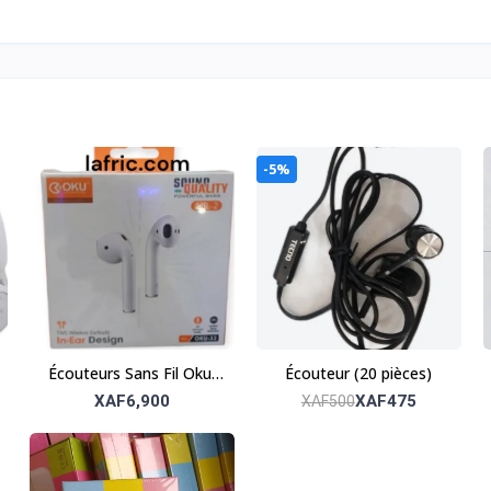
-5%
Écouteurs Sans Fil Oku-
Écouteur (20 pièces)
32 – Son clair et
XAF6,900
XAF475
XAF500
confortables