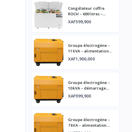
Congélateur coffre
ROCH – 600 litres –
double porte
XAF599,900
Groupe électrogène –
11 kVA – alimentation
fiable
XAF1,900,000
Groupe électrogène –
10 kVA – démarrage
automatique et
XAF999,900
affichage digital
Groupe électrogène –
7 kVA – alimentation
fiable