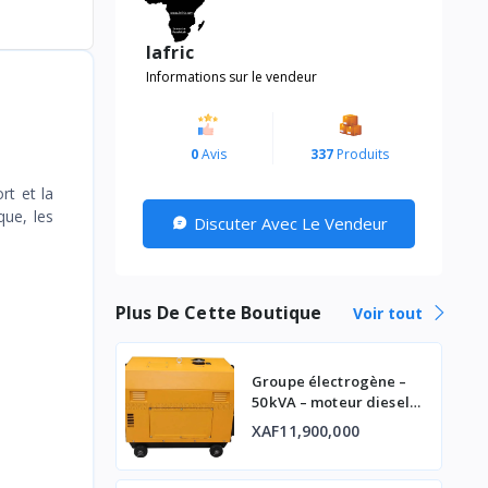
lafric
Informations sur le vendeur
0
Avis
337
Produits
rt et la
que, les
Discuter Avec Le Vendeur
Plus De Cette Boutique
Voir tout
Groupe électrogène –
50 kVA – moteur diesel
industriel
XAF11,900,000