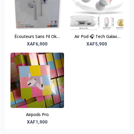
Écouteurs Sans Fil Oku-
Air Pod 🎧 Tech Galaxy
32
U36 – Ultra-Léger
XAF6,900
XAF5,900
Airpods Pro
XAF1,900