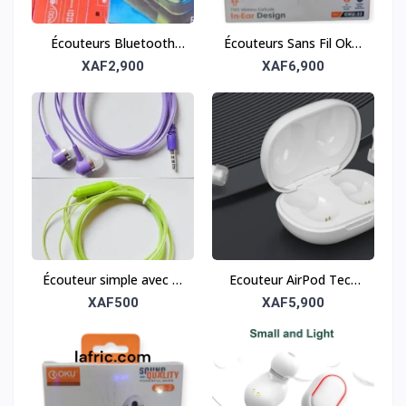
Écouteurs Bluetooth
Écouteurs Sans Fil Oku-
M10 – L’expérience
32 – Son clair et
XAF2,900
XAF6,900
audio sans fil ultime
confortables
Écouteur simple avec fil
Ecouteur AirPod Tech
– Confort et praticité
Galaxy
XAF500
XAF5,900