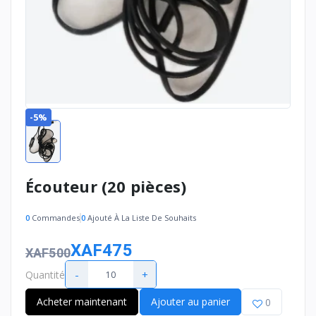
-5%
Écouteur (20 pièces)
0
Commandes
0
Ajouté À La Liste De Souhaits
XAF475
XAF500
-
+
Quantité
Acheter maintenant
Ajouter au panier
0