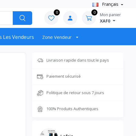
Français
0
0
Mon panier
XAF0
s Les Vendeurs
Zone Vendeur
Livraison rapide dans tout le pays
Paiement sécurisé
Politique de retour sous 7 jours
100% Produits Authentiques
Lafric