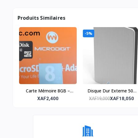
Produits Similaires
-5%
Carte Mémoire 8GB –
Disque Dur Externe 500
Stockage fiable et
Go HDD – Stockage
XAF2,400
XAF18,050
XAF19,000
compact
fiable et pratique