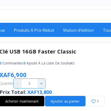
que
Produits À Prix Réduit
Maison d’édition
Tou
Clé USB 16GB Faster Classic
0
Commandes
0
Ajouté À La Liste De Souhaits
XAF6,900
-
+
Quantité
Prix Total
:
XAF13,800
Acheter maintenant
Ajouter au panier
0