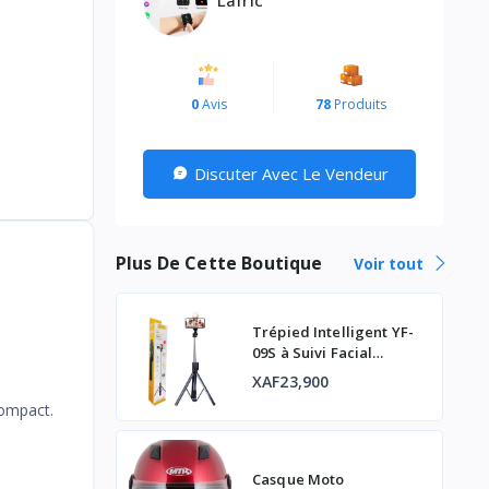
0
Avis
78
Produits
Discuter Avec Le Vendeur
Plus De Cette Boutique
Voir tout
Trépied Intelligent YF-
09S à Suivi Facial
Automatique 360°
XAF23,900
compact.
Casque Moto