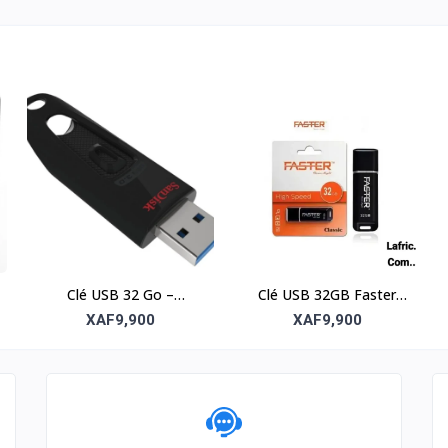
Clé USB 32 Go –
Clé USB 32GB Faster
Stockage pratique et
Classic
XAF9,900
XAF9,900
fiable