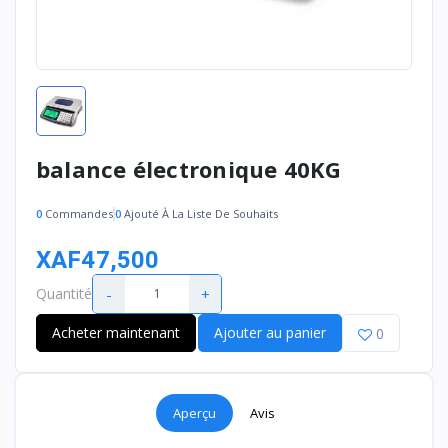
balance électronique 40KG
0
Commandes
0
Ajouté À La Liste De Souhaits
XAF47,500
-
+
Quantité
Acheter maintenant
Ajouter au panier
0
Aperçu
Avis