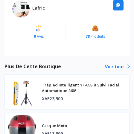
Lafric
0
Avis
78
Produits
Plus De Cette Boutique
Voir tout
Trépied Intelligent YF-09S à Suivi Facial
Automatique 360°
XAF23,900
Casque Moto
XAF13,999