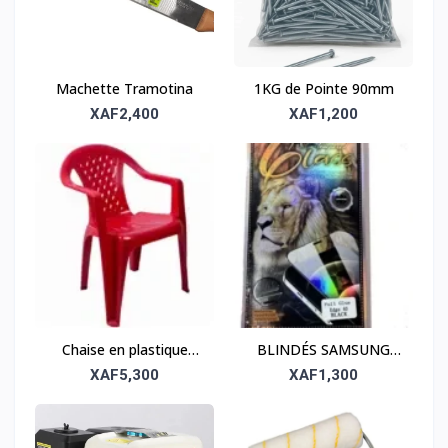
Machette Tramotina
1KG de Pointe 90mm
XAF2,400
XAF1,200
Chaise en plastique
BLINDÉS SAMSUNG
robuste
NOTE10 PLUS
XAF5,300
XAF1,300