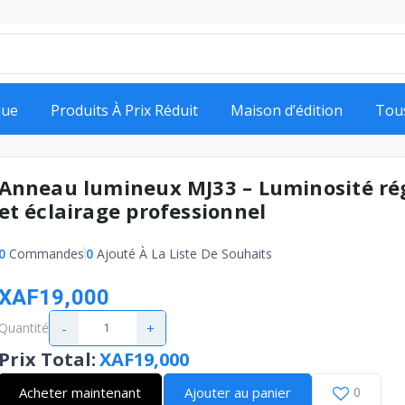
que
Produits À Prix Réduit
Maison d’édition
Tou
Anneau lumineux MJ33 – Luminosité ré
et éclairage professionnel
0
Commandes
0
Ajouté À La Liste De Souhaits
XAF19,000
-
+
Quantité
Prix Total
:
XAF19,000
Acheter maintenant
Ajouter au panier
0