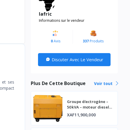
lafric
Informations sur le vendeur
0
Avis
337
Produits
Discuter Avec Le Vendeur
e et ses
Plus De Cette Boutique
Voir tout
 Compact
Groupe électrogène –
50 kVA – moteur diesel
industriel
XAF11,900,000