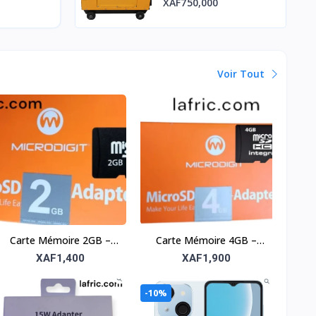
XAF750,000
Voir Tout
Carte Mémoire 2GB –
Carte Mémoire 4GB –
Stockage compact et
Stockage compact et
XAF1,400
XAF1,900
fiable
fiable
-10%