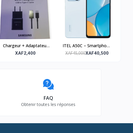
Chargeur + Adaptateur
ITEL A50C – Smartphone
USB Faster V100 – Fiable
32GB ROM – 2GB RAM
XAF2,400
XAF40,500
XAF45,000
et rapide
FAQ
Obtenir toutes les réponses