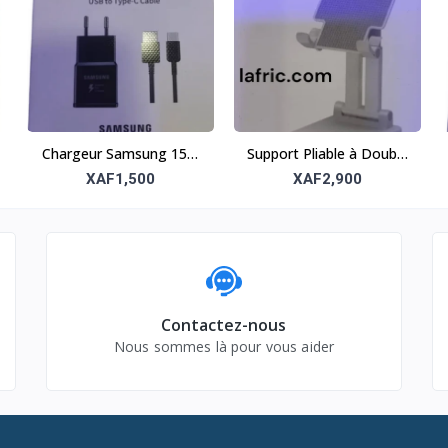
Chargeur Samsung 15W
Support Pliable à Double
avec câble USB-C –
Tube – Solide et portable
XAF1,500
XAF2,900
Rapide et fiable
Contactez-nous
Nous sommes là pour vous aider