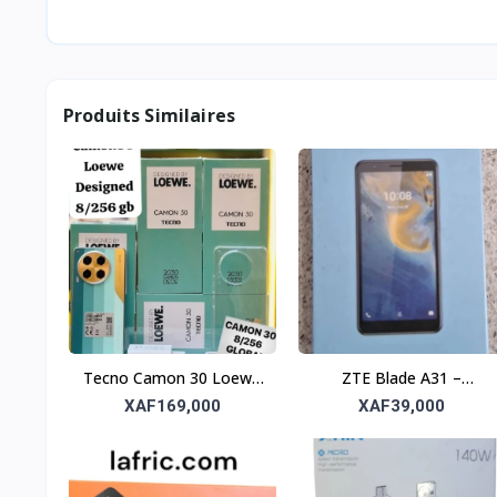
Produits Similaires
Tecno Camon 30 Loewe
ZTE Blade A31 –
– Performance et
Smartphone compact et
XAF169,000
XAF39,000
élégance
fiable