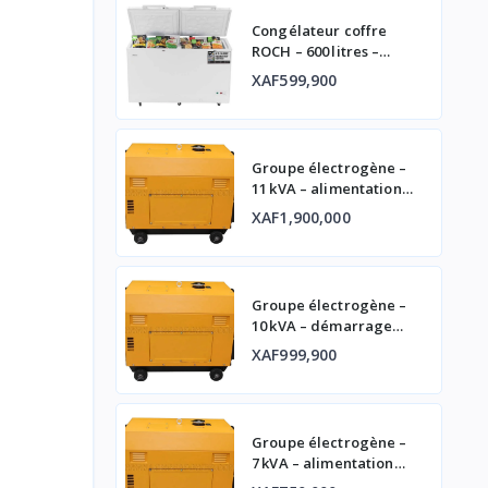
Congélateur coffre
ROCH – 600 litres –
double porte
XAF599,900
Groupe électrogène –
11 kVA – alimentation
fiable
XAF1,900,000
Groupe électrogène –
10 kVA – démarrage
automatique et
XAF999,900
affichage digital
Groupe électrogène –
7 kVA – alimentation
fiable