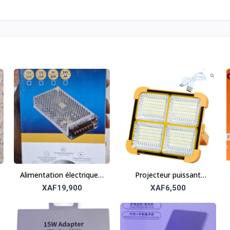
Alimentation électrique –
Projecteur puissant
Source d’énergie fiable
étanche – Utilisation
XAF19,900
XAF6,500
et efficace
extérieure et
professionnelle