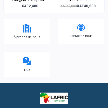
USB Faster V100 –
Smartphone 32GB ROM
XAF2,400
XAF40,500
XAF45,000
Fiable et rapide
– 2GB RAM
Contactez-nous
À propos de nous
FAQ