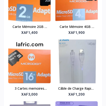
Carte Mémoire 2GB –
Carte Mémoire 4GB –
Stockage compact et
Stockage compact et
XAF1,400
XAF1,900
fiable
fiable
3 Cartes memoires
Câble de Charge Rapide
16gb
140W – USB-C Power
XAF3,000
XAF1,200
Delivery