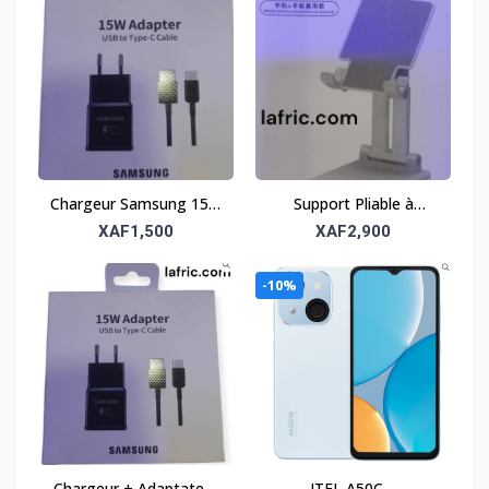
Chargeur Samsung 15W
Support Pliable à
avec câble USB-C –
Double Tube – Solide et
XAF1,500
XAF2,900
Rapide et fiable
portable
-10%
Chargeur + Adaptateur
ITEL A50C –