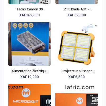
Tecno Camon 30
ZTE Blade A31 –
Loewe – Performance
Smartphone compact
XAF169,000
XAF39,000
et élégance
et fiable
Alimentation électrique
Projecteur puissant
– Source d’énergie
étanche – Utilisation
XAF19,900
XAF6,500
fiable et efficace
extérieure et
professionnelle