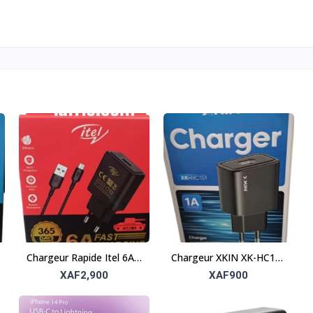
Chargeur Rapide Itel 6A –
Chargeur XKIN XK-HC151
Puissant et fiable
– Simple et fiable
XAF2,900
XAF900