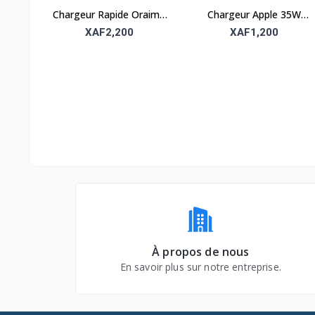
Chargeur Rapide Oraimo
Chargeur Apple 35W
Compact 2A Type-C –
USB-C – Double port,
XAF2,200
XAF1,200
Fiable et portable
rapide et fiable
À propos de nous
En savoir plus sur notre entreprise.