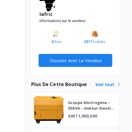
lafric
Informations sur le vendeur
0
Avis
337
Produits
Discuter Avec Le Vendeur
Plus De Cette Boutique
Voir tout
Groupe électrogène –
50 kVA – moteur diesel
industriel
XAF11,900,000