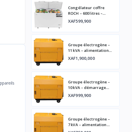
Congélateur coffre
ROCH – 600 litres –
double porte
XAF599,900
Groupe électrogène –
11 kVA – alimentation
fiable
XAF1,900,000
Groupe électrogène –
pareils
10 kVA – démarrage
automatique et
XAF999,900
affichage digital
Groupe électrogène –
7 kVA – alimentation
fiable