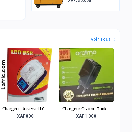
XAF750,000
Voir Tout
Chargeur Universel LCD
Chargeur Oraimo Tank 3
USB – Intelligent et
Micro-USB – Durable et
XAF800
XAF1,300
polyvalent
rapide