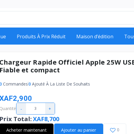
que
Produits À Prix Réduit
Maison d’édition
Tou
Chargeur Rapide Officiel Apple 25W USB
Fiable et compact
0
Commandes
0
Ajouté À La Liste De Souhaits
XAF2,900
-
+
Quantité
Prix Total
:
XAF8,700
Acheter maintenant
Ajouter au panier
0