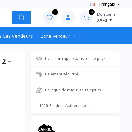
Français
0
0
Mon panier
XAF0
s Les Vendeurs
Zone Vendeur
Livraison rapide dans tout le pays
 2 –
Paiement sécurisé
Politique de retour sous 7 jours
100% Produits Authentiques