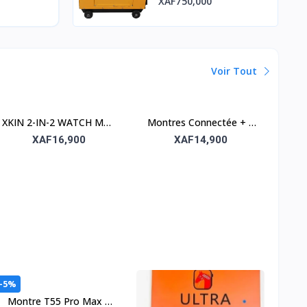
XAF750,000
Voir Tout
XKIN 2-IN-2 WATCH MAX
Montres Connectée + 1
PRO – Pack de 2
écouteur sans fil + 7
XAF16,900
XAF14,900
montres connectées
bracelets
-5%
Montre T55 Pro Max –