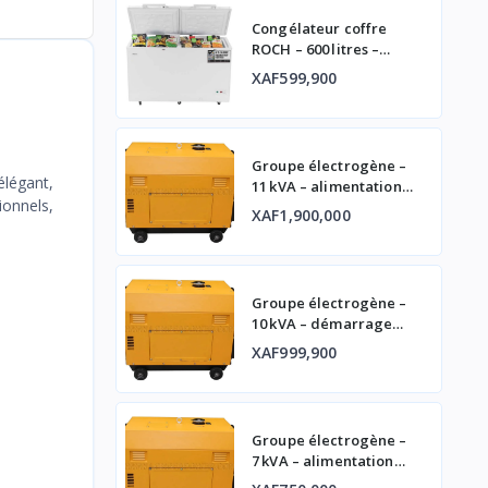
Congélateur coffre
ROCH – 600 litres –
double porte
XAF599,900
Groupe électrogène –
élégant,
11 kVA – alimentation
ionnels,
fiable
XAF1,900,000
Groupe électrogène –
10 kVA – démarrage
automatique et
XAF999,900
affichage digital
Groupe électrogène –
7 kVA – alimentation
fiable