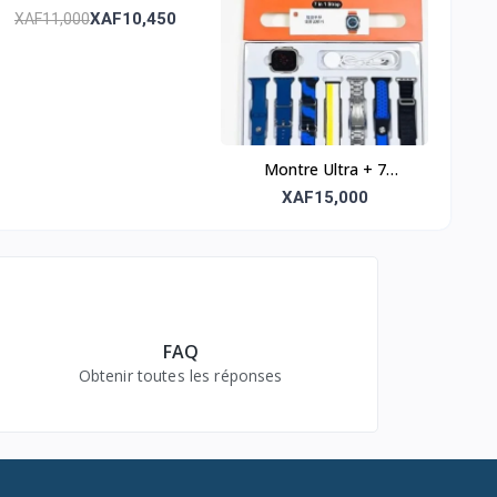
Design moderne et
XAF10,450
XAF11,000
fonctionnalités
intelligentes
Montre Ultra + 7
Bracelets – Polyvalence
XAF15,000
et style
FAQ
Obtenir toutes les réponses