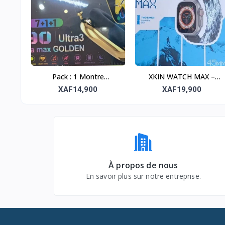
Pack : 1 Montre
XKIN WATCH MAX –
Connectée + 1 Baladeur
Élégance et performance
XAF14,900
XAF19,900
+ 7 Bracelets – Lifestyle
au poignet
complet
À propos de nous
En savoir plus sur notre entreprise.