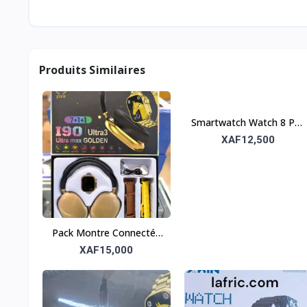
Produits Similaires
Smartwatch Watch 8 Pro
– L'Équilibre Parfait entre
XAF12,500
Style et Technologie
Pack Montre Connectée
+ 1 Baladeur + 7
XAF15,000
Bracelets