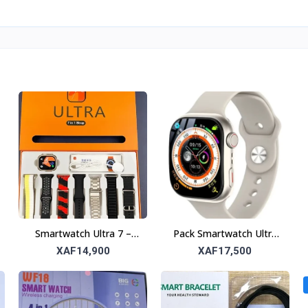
Smartwatch Ultra 7 –
Pack Smartwatch Ultra
Montre Intelligente Haut
RB01 – Montre
XAF14,900
XAF17,500
de Gamme
Connectée avec 4
Bracelets Inclus