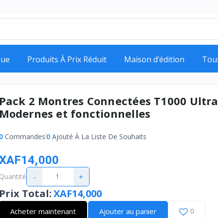
que
Produits À Prix Réduit
Maison d’édition
Tou
Pack 2 Montres Connectées T1000 Ultra
Modernes et fonctionnelles
0
Commandes
0
Ajouté À La Liste De Souhaits
XAF14,000
-
+
Quantité
Prix Total
:
XAF14,000
Acheter maintenant
Ajouter au panier
0