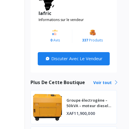
lafric
Informations sur le vendeur
0
Avis
337
Produits
Discuter Avec Le Vendeur
Plus De Cette Boutique
Voir tout
Groupe électrogène –
50 kVA – moteur diesel
industriel
XAF11,900,000