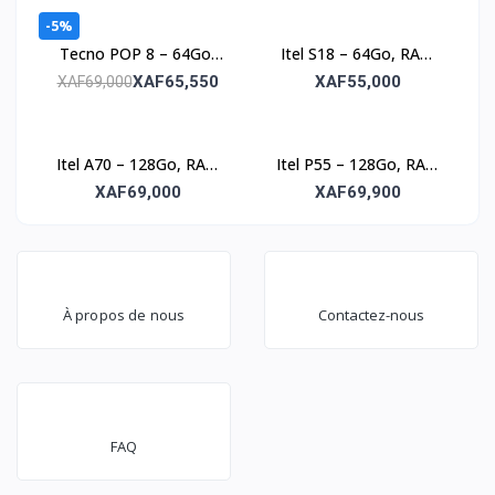
-5%
Tecno POP 8 – 64Go,
Itel S18 – 64Go, RAM
RAM 3Go, écran 6.6’’
4Go, Photo 8MP, écran
XAF65,550
XAF55,000
XAF69,000
6.6’’
Itel A70 – 128Go, RAM
Itel P55 – 128Go, RAM
8Go, écran 6.6’’
4Go, écran 6.6’’
XAF69,000
XAF69,900
À propos de nous
Contactez-nous
FAQ