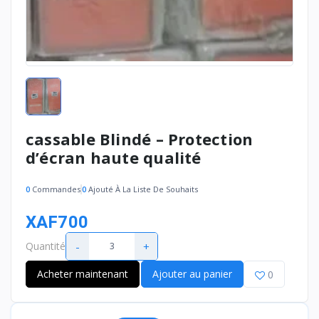
cassable Blindé – Protection
d’écran haute qualité
0
Commandes
0
Ajouté À La Liste De Souhaits
XAF700
-
+
Quantité
Acheter maintenant
Ajouter au panier
0