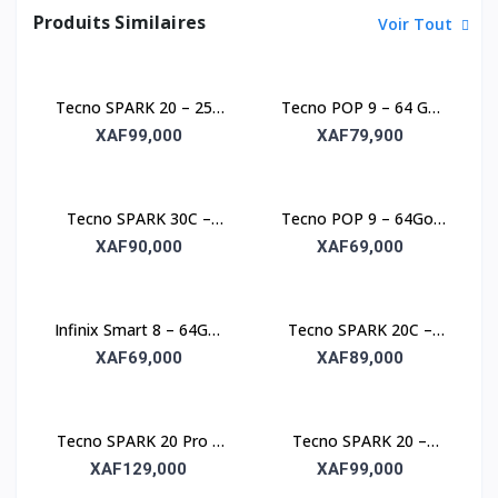
Produits Similaires
Voir Tout
Tecno SPARK 20 – 256
Tecno POP 9 – 64 Go
Go, 8 Go RAM, écran
de stockage, 3 Go de
XAF99,000
XAF79,900
6,6"
RAM
Tecno SPARK 30C –
Tecno POP 9 – 64Go,
128Go, RAM 4Go, écran
RAM 3Go, écran 6.6’’
XAF90,000
XAF69,000
6.6’’
Infinix Smart 8 – 64Go,
Tecno SPARK 20C –
RAM 4Go, écran 6.6’’
256Go, RAM 4Go, écran
XAF69,000
XAF89,000
6.6’’
Tecno SPARK 20 Pro –
Tecno SPARK 20 –
256Go, RAM 8Go, écran
128Go, RAM 8Go, écran
XAF129,000
XAF99,000
6.78’’
6.6’’